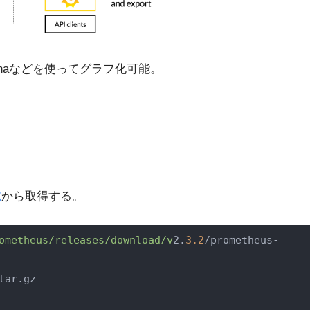
fanaなどを使ってグラフ化可能。
式
から取得する。
ometheus/releases
/download/v
2.
3.2
/prometheus-