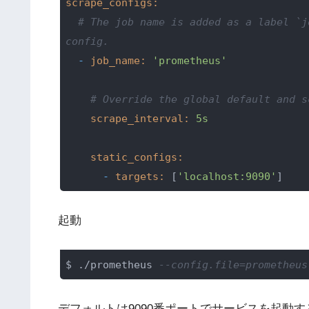
scrape_configs:
# The job name is added as a label `j
config.
-
job_name:
'prometheus'
# Override the global default and s
scrape_interval:
5s
static_configs:
-
targets:
 [
'localhost:9090'
起動
$ ./prometheus 
--config.file=prometheus
デフォルトは9090番ポートでサービスを起動