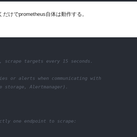
でprometheus自体は動作する。
。
, scrape targets every 15 seconds.
ies or alerts when communicating with
e storage, Alertmanager).
ctly one endpoint to scrape: