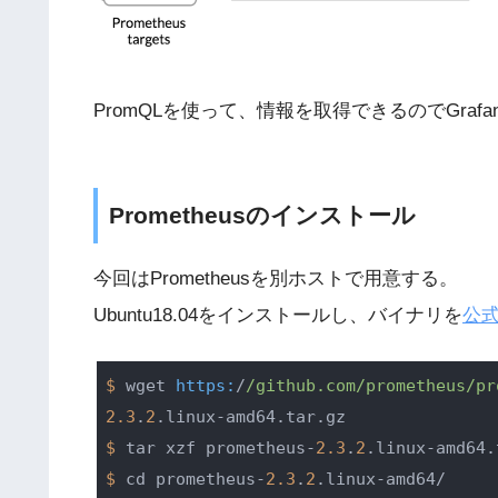
PromQLを使って、情報を取得できるのでGra
Prometheusのインストール
今回はPrometheusを別ホストで用意する。
Ubuntu18.04をインストールし、バイナリを
公
$ 
wget 
https:
/
/github.com/prometheus
/pr
2.3
.
2
$ 
tar xzf prometheus-
2.3
.
2
$ 
cd prometheus-
2.3
.
2