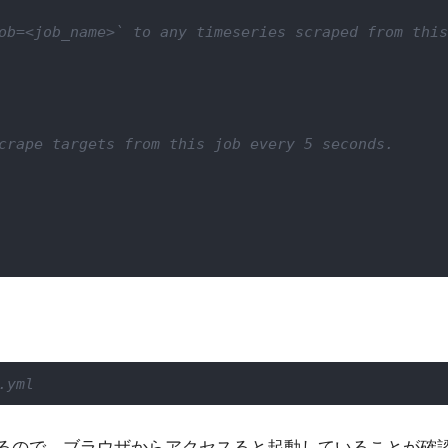
ob=<job_name>` to any timeseries scraped from this 
crape targets from this job every 5 seconds.
.yml
するので、ブラウザからアクセスると起動していることが確