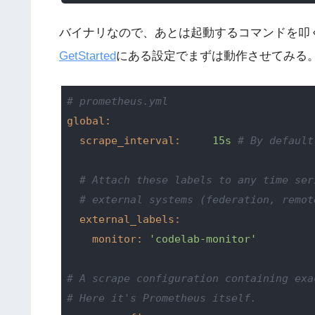
バイナリなので、あとは起動するコマンドを叩くだけ
GetStarted
にある設定でまずは動作させてみる
# prometheus.yml
global:
scrape_interval:
15s
# By default
# Attach these labels to any time ser
# external systems (federation, remot
external_labels:
monitor:
'codelab-monitor'
# A scrape configuration containing exa
# Here it's Prometheus itself.