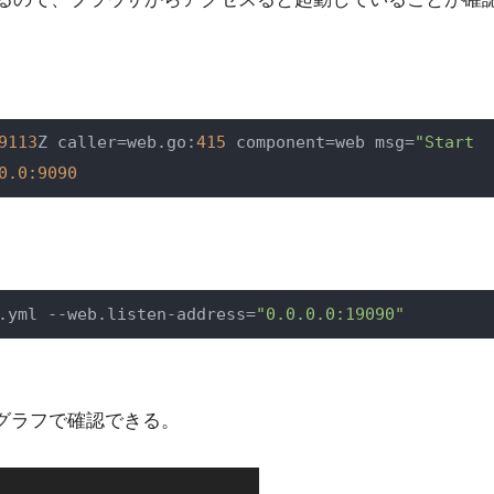
9113
Z caller=web.go:
415
 component=web msg=
"Start 
0.0:9090
.yml --web.listen-address=
"0.0.0.0:19090"
グラフで確認できる。