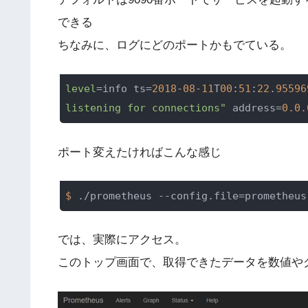
できる
ちなみに、ログにどのポートかもでている。
level
=info ts=
2018
-
08
-
11
T
00
:
51
:
22
.
95596
listening for connections"
 address=
0.0.
ポート変えたければこんな感じ
$ 
./prometheus --config.file=prometheus
では、実際にアクセス。
このトップ画面で、取得できたデータを数値や