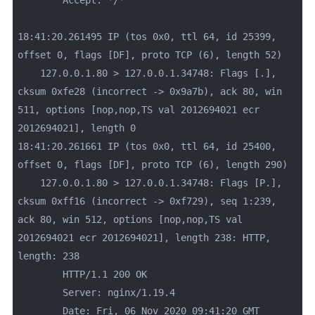
	Accept: */*

18:41:20.261495 IP (tos 0x0, ttl 64, id 25399, 
offset 0, flags [DF], proto TCP (6), length 52)

    127.0.0.1.80 > 127.0.0.1.34748: Flags [.], 
cksum 0xfe28 (incorrect -> 0x9a7b), ack 80, win 
511, options [nop,nop,TS val 2012694021 ecr 
2012694021], length 0

18:41:20.261661 IP (tos 0x0, ttl 64, id 25400, 
offset 0, flags [DF], proto TCP (6), length 290)

    127.0.0.1.80 > 127.0.0.1.34748: Flags [P.], 
cksum 0xff16 (incorrect -> 0xf729), seq 1:239, 
ack 80, win 512, options [nop,nop,TS val 
2012694021 ecr 2012694021], length 238: HTTP, 
length: 238

	HTTP/1.1 200 OK

	Server: nginx/1.19.4

	Date: Fri, 06 Nov 2020 09:41:20 GMT
