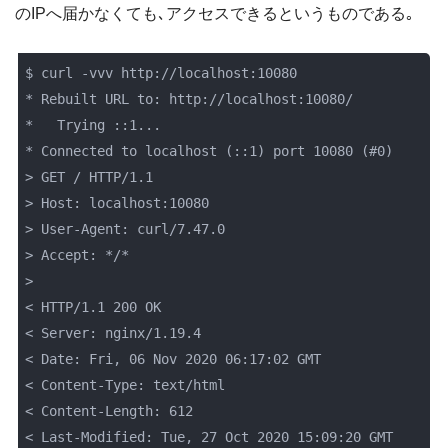
のIPへ届かなくても､アクセスできるというものである｡
$ curl -vvv http://localhost:10080

* Rebuilt URL to: http://localhost:10080/

*   Trying ::1...

* Connected to localhost (::1) port 10080 (#0)

> GET / HTTP/1.1

> Host: localhost:10080

> User-Agent: curl/7.47.0

> Accept: */*

>

< HTTP/1.1 200 OK

< Server: nginx/1.19.4

< Date: Fri, 06 Nov 2020 06:17:02 GMT

< Content-Type: text/html

< Content-Length: 612

< Last-Modified: Tue, 27 Oct 2020 15:09:20 GMT
