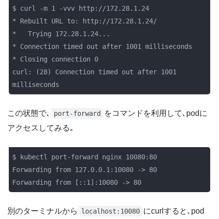
$ curl -m 1 -vvv http://172.28.1.24

* Rebuilt URL to: http://172.28.1.24/

*   Trying 172.28.1.24...

* Connection timed out after 1001 milliseconds

* Closing connection 0

curl: (28) Connection timed out after 1001 
milliseconds
この状態で､
をコマンドを利用して､podに
port-forward
アクセスしてみる｡
$ kubectl port-forward nginx 10080:80

Forwarding from 127.0.0.1:10080 -> 80

Forwarding from [::1]:10080 -> 80
別のターミナルから
にcurlすると､pod
localhost:10080