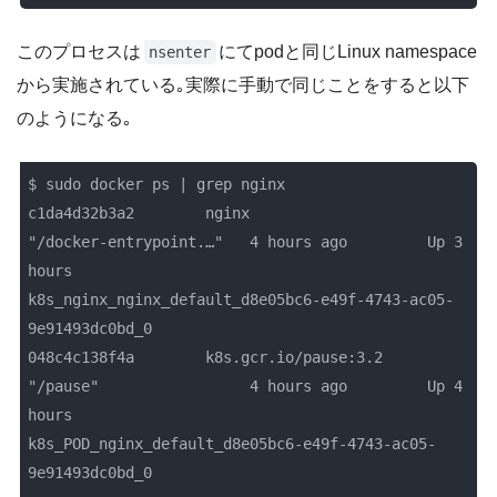
このプロセスは
にてpodと同じLinux namespace
nsenter
から実施されている｡実際に手動で同じことをすると以下
のようになる｡
$ sudo docker ps | grep nginx

c1da4d32b3a2        nginx                   
"/docker-entrypoint.…"   4 hours ago         Up 3 
hours                              
k8s_nginx_nginx_default_d8e05bc6-e49f-4743-ac05-
9e91493dc0bd_0

048c4c138f4a        k8s.gcr.io/pause:3.2    
"/pause"                 4 hours ago         Up 4 
hours                              
k8s_POD_nginx_default_d8e05bc6-e49f-4743-ac05-
9e91493dc0bd_0
