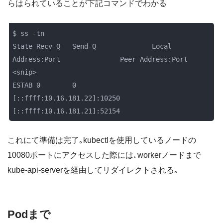
らはられていることが下記コマンドでわかる
$ ss -tn

State Recv-Q   Send-Q              Local 
Address:Port               Peer Address:Port

<snip>

ESTAB 0        0           
[::ffff:10.16.181.22]:10250     
[::ffff:10.16.181.21]:52154
これにて準備は完了｡kubectlを使用しているノードの
10080ポートにアクセスした際には､workerノードまで
kube-api-serverを経由してリダイレクトされる｡
Podまで