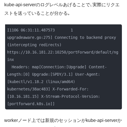
kube-api-serverのログレベルあげることで､実際にリクエ
ストを送っていることが分かる｡
I1106 06:31:11.487573       1 
upgradeaware.go:275] Connecting to backend proxy 
(intercepting redirects) 
https://10.16.181.22:10250/portForward/default/ng
inx

  Headers: map[Connection:[Upgrade] Content-
Length:[0] Upgrade:[SPDY/3.1] User-Agent:
[kubectl/v1.18.2 (linux/amd64) 
kubernetes/38ac483] X-Forwarded-For:
[10.16.181.15] X-Stream-Protocol-Version:
[portforward.k8s.io]]
workerノード上では新規のセッションがkube-api-serverか