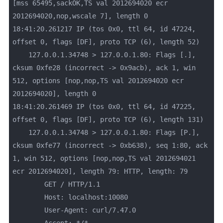
[mss 65495,sackOK,TS val 2012694020 ecr 
2012694020,nop,wscale 7], length 0

18:41:20.261217 IP (tos 0x0, ttl 64, id 47224, 
offset 0, flags [DF], proto TCP (6), length 52)

    127.0.0.1.34748 > 127.0.0.1.80: Flags [.], 
cksum 0xfe28 (incorrect -> 0x9acb), ack 1, win 
512, options [nop,nop,TS val 2012694020 ecr 
2012694020], length 0

18:41:20.261469 IP (tos 0x0, ttl 64, id 47225, 
offset 0, flags [DF], proto TCP (6), length 131)

    127.0.0.1.34748 > 127.0.0.1.80: Flags [P.], 
cksum 0xfe77 (incorrect -> 0xb638), seq 1:80, ack 
1, win 512, options [nop,nop,TS val 2012694021 
ecr 2012694020], length 79: HTTP, length: 79

	GET / HTTP/1.1

	Host: localhost:10080

	User-Agent: curl/7.47.0
