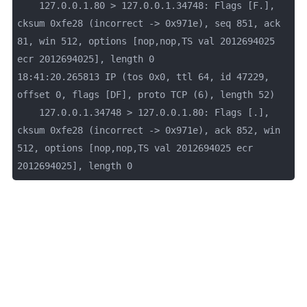
    127.0.0.1.80 > 127.0.0.1.34748: Flags [F.], 
cksum 0xfe28 (incorrect -> 0x971e), seq 851, ack 
81, win 512, options [nop,nop,TS val 2012694025 
ecr 2012694025], length 0

18:41:20.265813 IP (tos 0x0, ttl 64, id 47229, 
offset 0, flags [DF], proto TCP (6), length 52)

    127.0.0.1.34748 > 127.0.0.1.80: Flags [.], 
cksum 0xfe28 (incorrect -> 0x971e), ack 852, win 
512, options [nop,nop,TS val 2012694025 ecr 
2012694025], length 0