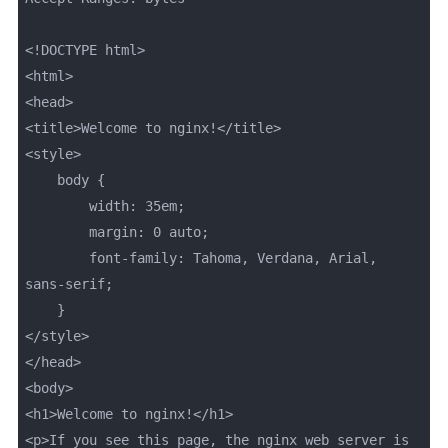
<!DOCTYPE html>

<html>

<head>

<title>Welcome to nginx!</title>

<style>

    body {

        width: 35em;

        margin: 0 auto;

        font-family: Tahoma, Verdana, Arial, 
sans-serif;

    }

</style>

</head>

<body>

<h1>Welcome to nginx!</h1>

<p>If you see this page, the nginx web server is 