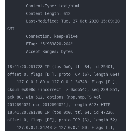
	Content-Type: text/html

	Content-Length: 612

	Last-Modified: Tue, 27 Oct 2020 15:09:20 
GMT

	Connection: keep-alive

	ETag: "5f983820-264"

	Accept-Ranges: bytes

18:41:20.261728 IP (tos 0x0, ttl 64, id 25401, 
offset 0, flags [DF], proto TCP (6), length 664)

    127.0.0.1.80 > 127.0.0.1.34748: Flags [P.], 
cksum 0x008d (incorrect -> 0xdb54), seq 239:851, 
ack 80, win 512, options [nop,nop,TS val 
2012694021 ecr 2012694021], length 612: HTTP

18:41:20.261788 IP (tos 0x0, ttl 64, id 47226, 
offset 0, flags [DF], proto TCP (6), length 52)

    127.0.0.1.34748 > 127.0.0.1.80: Flags [.], 