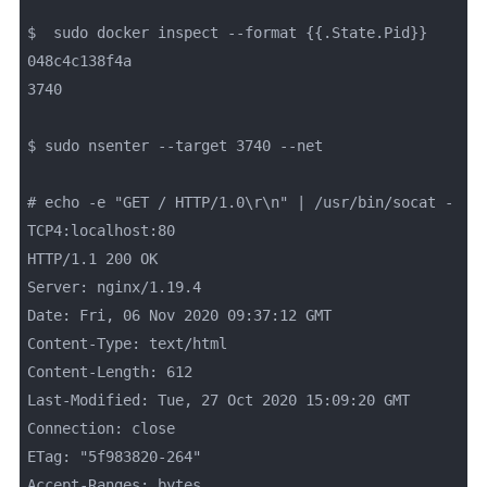
$  sudo docker inspect --format {{.State.Pid}} 
048c4c138f4a

3740

$ sudo nsenter --target 3740 --net

# echo -e "GET / HTTP/1.0\r\n" | /usr/bin/socat - 
TCP4:localhost:80

HTTP/1.1 200 OK

Server: nginx/1.19.4

Date: Fri, 06 Nov 2020 09:37:12 GMT

Content-Type: text/html

Content-Length: 612

Last-Modified: Tue, 27 Oct 2020 15:09:20 GMT

Connection: close

ETag: "5f983820-264"

Accept-Ranges: bytes
