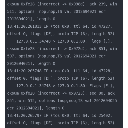
cksum 0xfe28 (incorrect -> 0x998d), ack 239, win 
511, options [nop,nop,TS val 2012694021 ecr 
2012694021], length 0

18:41:20.261813 IP (tos 0x0, ttl 64, id 47227, 
offset 0, flags [DF], proto TCP (6), length 52)

    127.0.0.1.34748 > 127.0.0.1.80: Flags [.], 
cksum 0xfe28 (incorrect -> 0x972d), ack 851, win 
507, options [nop,nop,TS val 2012694021 ecr 
2012694021], length 0

18:41:20.265748 IP (tos 0x0, ttl 64, id 47228, 
offset 0, flags [DF], proto TCP (6), length 52)

    127.0.0.1.34748 > 127.0.0.1.80: Flags [F.], 
cksum 0xfe28 (incorrect -> 0x9723), seq 80, ack 
851, win 512, options [nop,nop,TS val 2012694025 
ecr 2012694021], length 0

18:41:20.265797 IP (tos 0x0, ttl 64, id 25402, 
offset 0, flags [DF], proto TCP (6), length 52)
