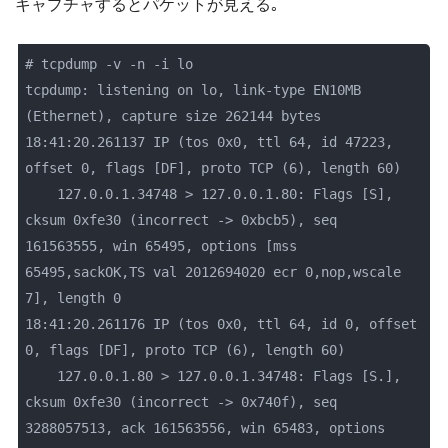
キャプチャするとパケットが見える｡
# tcpdump -v -n -i lo

tcpdump: listening on lo, link-type EN10MB 
(Ethernet), capture size 262144 bytes

18:41:20.261137 IP (tos 0x0, ttl 64, id 47223, 
offset 0, flags [DF], proto TCP (6), length 60)

    127.0.0.1.34748 > 127.0.0.1.80: Flags [S], 
cksum 0xfe30 (incorrect -> 0xbcb5), seq 
161563555, win 65495, options [mss 
65495,sackOK,TS val 2012694020 ecr 0,nop,wscale 
7], length 0

18:41:20.261176 IP (tos 0x0, ttl 64, id 0, offset 
0, flags [DF], proto TCP (6), length 60)

    127.0.0.1.80 > 127.0.0.1.34748: Flags [S.], 
cksum 0xfe30 (incorrect -> 0x740f), seq 
3288057513, ack 161563556, win 65483, options 