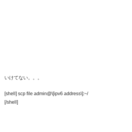
いけてない。。。
[shell] scp file admin@\[ipv6 address\]:~/
[/shell]